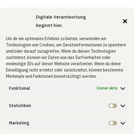
Lust auf Accessoires fürs
Digitale Verantwortung
Wohnzimmer?
beginnt hier.
Hier geht es weiter
Um dir ein optimales Erlebnis zu bieten, verwenden wir
Technologien wie Cookies, um Geräteinformationen zu speichern
und/oder darauf zuzugreifen. Wenn du diesen Technologien
zustimmst, können wir Daten wie das Surfverhalten oder
eindeutige IDs auf dieser Website verarbeiten. Wenn du deine
Einwilligung nicht erteilst oder zurückziehst, können bestimmte
Merkmale und Funktionen beeinträchtigt werden.
Funktional
Immer aktiv
Kommentar Schreiben
Deine E-Mail-Adresse wird nicht
Statistiken
veröffentlicht.
Erforderliche Felder sind mit
*
Statist
markiert
Marketing
Market
Kommentar
*