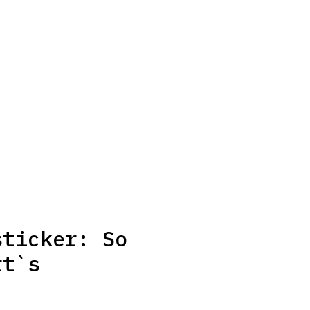
sticker: So
rt`s